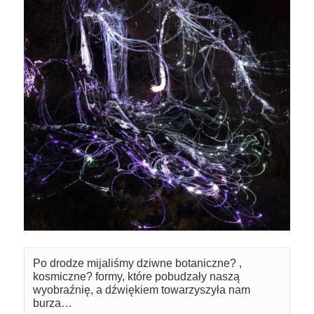
Po drodze mijaliśmy dziwne botaniczne? , 
kosmiczne? formy, które pobudzały naszą 
wyobraźnię, a dźwiękiem towarzyszyła nam 
burza…