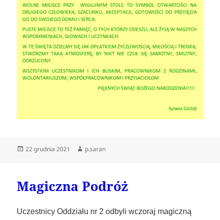
Data
22 grudnia 2021
Autor
p.saran
publikacji
Magiczna Podróż
Uczestnicy Oddziału nr 2 odbyli wczoraj magiczną