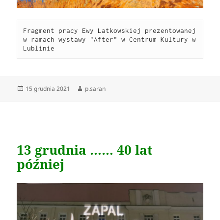
Fragment pracy Ewy Latkowskiej prezentowanej 
w ramach wystawy "After" w Centrum Kultury w 
Lublinie
Data
15 grudnia 2021
Autor
p.saran
publikacji
13 grudnia …… 40 lat
później