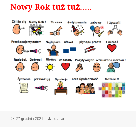
Nowy Rok tuż tuż…..
Data
27 grudnia 2021
Autor
p.saran
publikacji