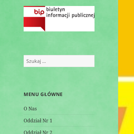
S
z
u
k
a
MENU GŁÓWNE
j
:
O Nas
Oddział Nr 1
Oddział Nr 2