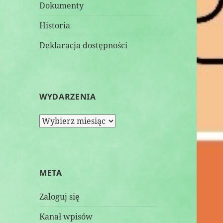
Dokumenty
Historia
Deklaracja dostępności
WYDARZENIA
W
Y
D
A
R
META
Z
E
Zaloguj się
N
I
Kanał wpisów