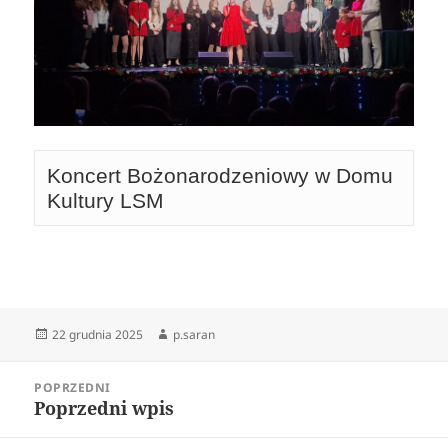
Koncert Bożonarodzeniowy w Domu 
Kultury LSM 
Data
22 grudnia 2025
Autor
p.saran
publikacji
Nawigacja
POPRZEDNI
wpisu
Poprzedni wpis
Poprzedni
wpis: