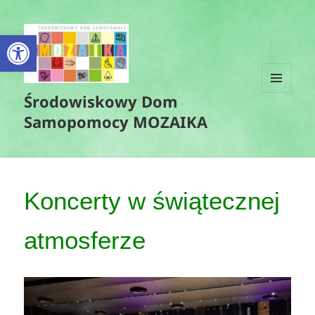
Otwórz pasek narzędzi
Środowiskowy Dom
MENU
I
Samopomocy MOZAIKA
WIDGETY
Koncerty w świątecznej
atmosferze